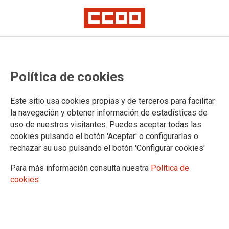
Política de cookies
Este sitio usa cookies propias y de terceros para facilitar
Un año después de la
la navegación y obtener información de estadísticas de
uso de nuestros visitantes. Puedes aceptar todas las
inauguración de la variante,
cookies pulsando el botón 'Aceptar' o configurarlas o
rechazar su uso pulsando el botón 'Configurar cookies'
Asturias no puede caer en la
autocomplacencia en materia de
Para más información consulta nuestra
Política de
cookies
infraestructuras
CCOO señala que aún hay muchos retos pendientes como