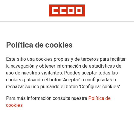
Política de cookies
Este sitio usa cookies propias y de terceros para facilitar
El sindicalismo internacional en la
la navegación y obtener información de estadísticas de
uso de nuestros visitantes. Puedes aceptar todas las
resistencia por una Europa social y
cookies pulsando el botón 'Aceptar' o configurarlas o
rechazar su uso pulsando el botón 'Configurar cookies'
democrática
Para más información consulta nuestra
Política de
Tribuna de Denis Schnabel, secretario general de la CGT de Grand Est y
cookies
José Manuel Zapico, secretario general de CCOO de Asturias, en La
Nueva España
15/05/2025.