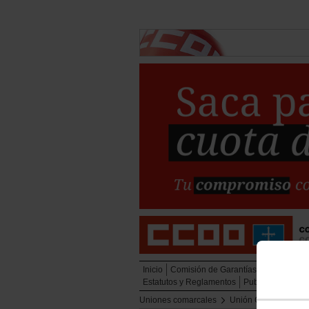
Inicio
Comisión de Garantías
Acción sind
Estatutos y Reglamentos
Publicaciones y
Uniones comarcales
Unión Comarcal del