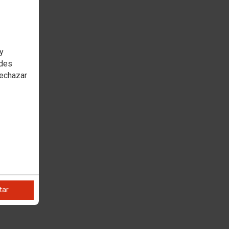
 y
edes
rechazar
tar