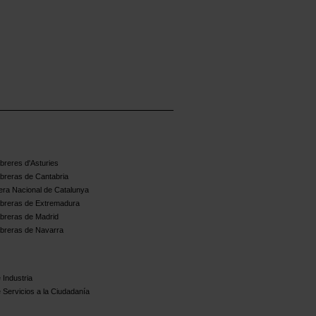
reres d'Asturies
breras de Cantabria
ra Nacional de Catalunya
breras de Extremadura
breras de Madrid
breras de Navarra
 Industria
 Servicios a la Ciudadanía