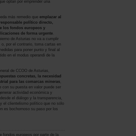
 que optan por emprender una
queda más remedio que
emplazar al
responsable político directo,
de los fondos europeos y
plicaciones de forma urgente
.
ierno de Asturias no va a cumplir
o, por el contrario, toma cartas en
edidas para poner punto y final al
ido en el modus operandi de la
general de CCOO de Asturias,
puestas concretas, la necesidad
strial para las comarcas mineras
,
 con su puesta en valor puede ser
generar actividad económica y
desde el diálogo y la transparencia,
 el clientelismo político que no sólo
én es bochornoso su paso por los
e fondos europeos por parte de la