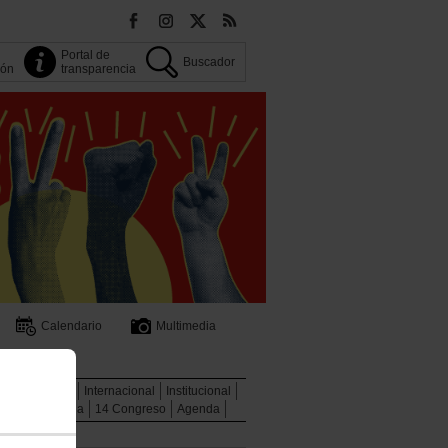
Portal de
Buscador
ión
transparencia
Calendario
Multimedia
cial
Jóvenes
Internacional
Institucional
de transparencia
14 Congreso
Agenda