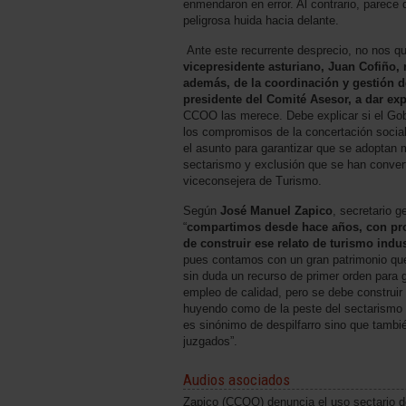
enmendaron en error. Al contrario, parece
peligrosa huida hacia delante.
Ante este recurrente desprecio, no nos 
vicepresidente asturiano, Juan Cofiño, 
además, de la coordinación y gestión 
presidente del Comité Asesor, a dar ex
CCOO las merece. Debe explicar si el Gob
los compromisos de la concertación social 
el asunto para garantizar que se adoptan m
sectarismo y exclusión que se han convert
viceconsejera de Turismo.
Según
José Manuel Zapico
, secretario 
“
compartimos desde hace años, con pro
de construir ese relato de turismo indu
pues contamos con un gran patrimonio que
sin duda un recurso de primer orden para 
empleo de calidad, pero se debe construir 
huyendo como de la peste del sectarismo y
es sinónimo de despilfarro sino que tambi
juzgados”.
Audios asociados
Zapico (CCOO) denuncia el uso sectario d