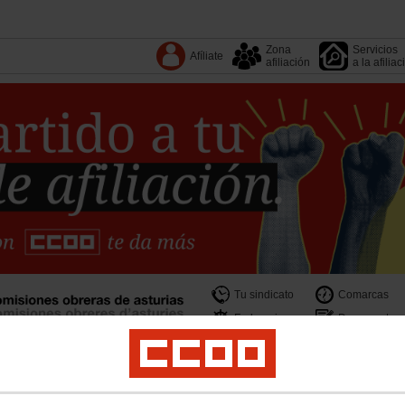
Zona
Servicios
Afíliate
afiliación
a la afiliac
Tu sindicato
Comarcas
Federaciones
Documentos
ical
Salud laboral
Medioambiente
Empleo
Formación
Igualdad
Política so
 documentos
Conoce CCOO
Escuela de Verano Laboralista Anita Sirgo
Portal 
 Caudal
Actualidad