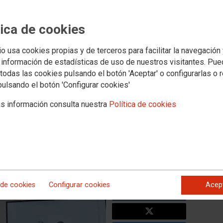
bierno regional a dar
tica de cookies
l uso sectario y excluyente de
io usa cookies propias y de terceros para facilitar la navegación
s por parte de la
 información de estadísticas de uso de nuestros visitantes. Pu
urismo
todas las cookies pulsando el botón 'Aceptar' o configurarlas o 
pulsando el botón 'Configurar cookies'
urias de la presentación de la mesa de trabajo para el
s información consulta nuestra
Política de cookies
al de las comarcas mineras fue un hecho injustificado e inaudito
ntación de la marca “Asturias, Naturaleza Minera”. El
rma urgente, si va a permitir que se incumplan los acuerdos
n de medidas para poner punto y final a este desagradable
l cese de Graciela Blanco. El vaso de nuestra paciencia ha
 de cookies
Configurar cookies
Acep