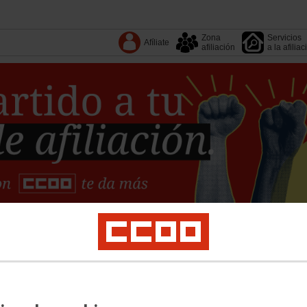
Zona
Servicios
Afíliate
afiliación
a la afiliac
Tu sindicato
Comarcas
Federaciones
Documentos
ical
Salud laboral
Medioambiente
Empleo
Formación
Igualdad
Política so
 documentos
Conoce CCOO
Escuela de Verano Laboralista Anita Sirgo
Portal 
s de la Organización
Otras publicaciones