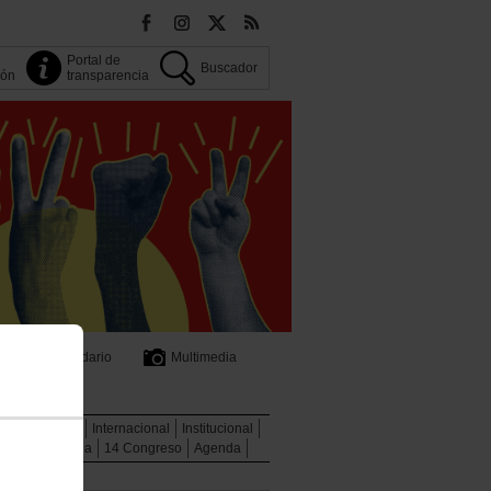
Portal de
Buscador
ión
transparencia
Calendario
Multimedia
cial
Jóvenes
Internacional
Institucional
de transparencia
14 Congreso
Agenda