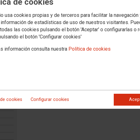
tica de cookies
02.02.2020
io usa cookies propias y de terceros para facilitar la navegación
CCOO DE ASTURIAS EN LA TRANSICIÓN Y EN LA DEMOC
 información de estadísticas de uso de nuestros visitantes. Pu
Editado en 1995 durante el mandato de Emilio Huerta Triqui y c
todas las cookies pulsando el botón 'Aceptar' o configurarlas o 
Köhler
pulsando el botón 'Configurar cookies'
Ver documento
s información consulta nuestra
Política de cookies
08.03.2013
MERCADO LABORAL DE LA MUJER EN 2012
Informe del mercado laboral de la mujer en 2012
Ver documento
 de cookies
Configurar cookies
Acep