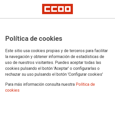
Política de cookies
Este sitio usa cookies propias y de terceros para facilitar
La clase trabajadora no puede
la navegación y obtener información de estadísticas de
uso de nuestros visitantes. Puedes aceptar todas las
seguir pagando el pato
cookies pulsando el botón 'Aceptar' o configurarlas o
rechazar su uso pulsando el botón 'Configurar cookies'
CCOO de Asturias presenta un informe sobre negociación colectiva ante
el inicio del curso sindical
Para más información consulta nuestra
Política de
cookies
El secretario general estuvo acompañado por la responsable
del “Espacio Joven” y el de Acción Sindical. José Manuel
Zapico señaló que los precios han subido cuatro veces más
que los salarios “y eso no se sostiene”. Por tanto, “o suben los
salarios o el conflicto está servido”, subrayó Gerardo L.