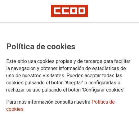
Política de cookies
Este sitio usa cookies propias y de terceros para facilitar
El trabajo no debería costarnos la
la navegación y obtener información de estadísticas de
uso de nuestros visitantes. Puedes aceptar todas las
vida
cookies pulsando el botón 'Aceptar' o configurarlas o
rechazar su uso pulsando el botón 'Configurar cookies'
J. M. S. Baragaño (Salud Laboral de CCOO de Asturias) en "La Nueva
España"
Para más información consulta nuestra
Política de
cookies
La precariedad laboral, la falta de prevención en las
empresas y el incumplimiento de la normativa provocan
enfermedad y muerte. El trabajo no debería costarnos la vida,
pero las cifras de la siniestralidad producen escalofríos: el
pasado año fallecieron en nuestro país 796 personas en el