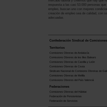
mercado laboral y creemos que hay que h
respuesta a las casi 53.000 personas que 
empleo, buscan uno con mejores condicion
creación de empleo sea de calidad, con sa
adecuadas.
Confederación Sindical de Comisione
Territorios
Comisiones Obreras de Andalucía
Comissions Obreres de les Illes Balears
Comisiones Obreras de Castilla y León
Comisiones Obreras de Ceuta
Sindicato Nacional de Comisions Obreiras de Gali
Comisiones Obreras de Melilla
Comissions Obreres del Paìs Valenciá
Federaciones
Comisiones Obreras del Hábitat
Federación de Pensionistas
Federación de Servicios