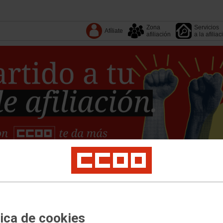
Zona
Servicios
Afíliate
afiliación
a la afiliac
Tu sindicato
Comarcas
Federaciones
Documentos
ical
Salud laboral
Medioambiente
Empleo
Formación
Igualdad
Política so
 documentos
Conoce CCOO
Escuela de Verano Laboralista Anita Sirgo
Portal 
tica de cookies