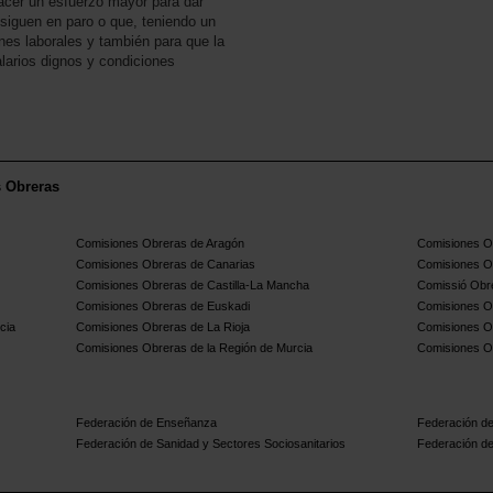
acer un esfuerzo mayor para dar
siguen en paro o que, teniendo un
es laborales y también para que la
larios dignos y condiciones
s Obreras
Comisiones Obreras de Aragón
Comisiones Ob
Comisiones Obreras de Canarias
Comisiones O
Comisiones Obreras de Castilla-La Mancha
Comissió Obre
Comisiones Obreras de Euskadi
Comisiones O
cia
Comisiones Obreras de La Rioja
Comisiones O
Comisiones Obreras de la Región de Murcia
Comisiones O
Federación de Enseñanza
Federación de
Federación de Sanidad y Sectores Sociosanitarios
Federación de