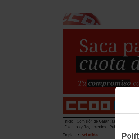
Inicio
Comisión de Garantías
Acción sind
Estatutos y Reglamentos
Publicaciones y
Polí
Empleo
Actualidad