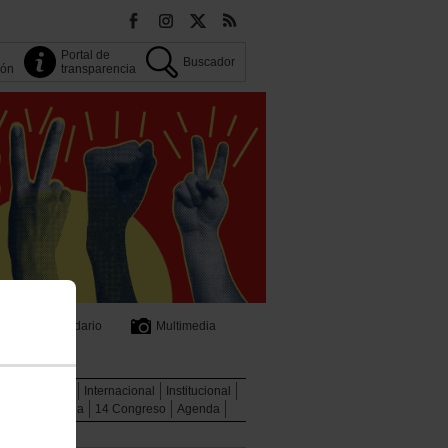
Portal de
Buscador
ión
transparencia
Calendario
Multimedia
cial
Jóvenes
Internacional
Institucional
de transparencia
14 Congreso
Agenda