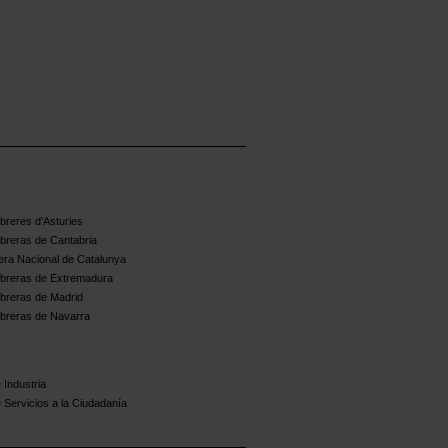
reres d'Asturies
breras de Cantabria
ra Nacional de Catalunya
breras de Extremadura
breras de Madrid
breras de Navarra
 Industria
 Servicios a la Ciudadanía