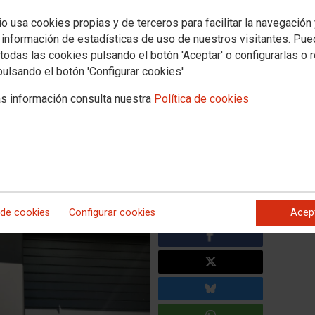
io usa cookies propias y de terceros para facilitar la navegación
ae contratación, pero
 información de estadísticas de uso de nuestros visitantes. Pu
ad y bajos salarios
todas las cookies pulsando el botón 'Aceptar' o configurarlas o 
pulsando el botón 'Configurar cookies'
el mes de abril en Asturies fue indefinido, y casi la mitad en el
s información consulta nuestra
Política de cookies
datos de paro registrado del mes de abril de 2025 como
ionados por la Semana Santa. Así, aunque a lo largo del
os, solo 1 de cada 3 han sido indefinidos. Teniendo en
e hostelería y el crecimiento de la contratación joven, vemos
ural ni en sectores estratégicos como el industrial o el
 de cookies
Configurar cookies
Acep