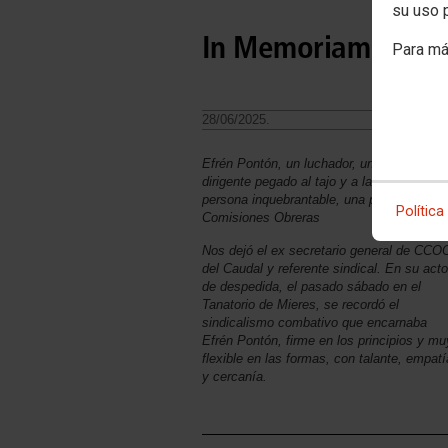
su uso 
In Memoriam Efrén
Para má
28/06/2025.
Efrén Pontón, un luchador, un minero, un
dirigente pegado al tajo y a la comarca, u
persona inquebrantable, una persona de la
Política
Comisiones Obreras
Nos dejó el ex secretario general de CCO
del Caudal y referente sindical. En su acto
de despedida, el pasado sábado en el
Tanatorio de Mieres, se recordó el
sindicalismo combativo que encarnaba
Efrén Pontón, firme en los principios y mu
flexible en las formas, con talante, empatí
y cercanía.