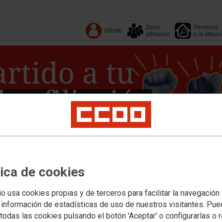
Zona
Servicios
Afíliate
afiliación
a la afiliac
Tu sindicato
Comarcas
tica de cookies
Federaciones
Documentos
io usa cookies propias y de terceros para facilitar la navegación
ical
Salud laboral
Medioambiente
Empleo
Formación
Igualdad
Política so
 documentos
Conoce CCOO
Escuela de Verano Laboralista Anita Sirgo
Portal 
 información de estadísticas de uso de nuestros visitantes. Pu
todas las cookies pulsando el botón 'Aceptar' o configurarlas o 
 Caudal
Actualidad