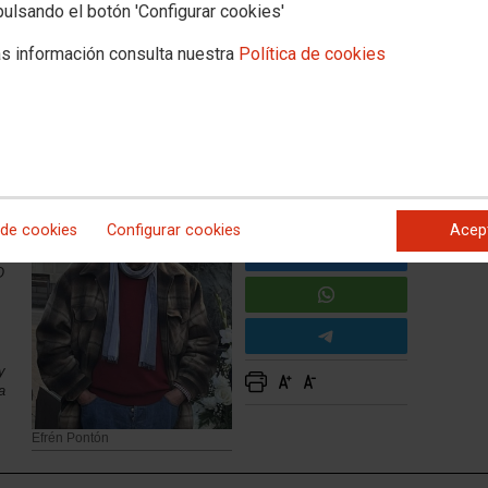
pulsando el botón 'Configurar cookies'
 Pontón
s información consulta nuestra
Política de cookies
na
s
 de cookies
Configurar cookies
Acep
O
y
a
Efrén Pontón