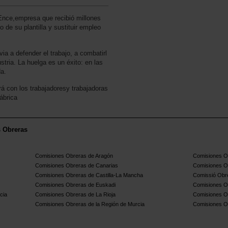
 Ence,empresa que recibió millones
 de su plantilla y sustituir empleo
ia a defender el trabajo, a combatirl
ustria. La huelga es un éxito: en las
da.
á con los trabajadoresy trabajadoras
ábrica
s Obreras
Comisiones Obreras de Aragón
Comisiones Ob
Comisiones Obreras de Canarias
Comisiones O
Comisiones Obreras de Castilla-La Mancha
Comissió Obre
Comisiones Obreras de Euskadi
Comisiones O
cia
Comisiones Obreras de La Rioja
Comisiones O
Comisiones Obreras de la Región de Murcia
Comisiones O