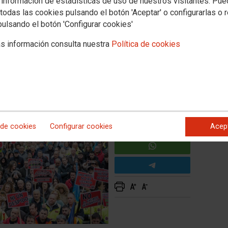
 información de estadísticas de uso de nuestros visitantes. Pu
todas las cookies pulsando el botón 'Aceptar' o configurarlas o 
pulsando el botón 'Configurar cookies'
ica contra un ERE salvaje
s información consulta nuestra
Política de cookies
 de cookies
Configurar cookies
Acep