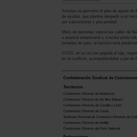
Contra el ERE en Ence
Asturies no permitirá el plan de ajuste de
de ayudas, que plantea despedir a un tercio
por subcontratas y precariedad.
Miles de personas salena las calles de Nav
a avaricia empresarial y a luchar porla ind
jornadas de paro, la factoría está paraliza
CCOO, en su acción pegada al tajo, seguir
en el conflicto, acompañándolos a pie de f
Confederación Sindical de Comisione
Territorios
Comisiones Obreras de Andalucía
Comissions Obreres de les Illes Balears
Comisiones Obreras de Castilla y León
Comisiones Obreras de Ceuta
Sindicato Nacional de Comisions Obreiras de Gali
Comisiones Obreras de Melilla
Comissions Obreres del Paìs Valenciá
Federaciones