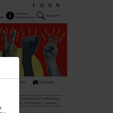
Portal de
Buscador
ión
transparencia
Calendario
Multimedia
cial
Jóvenes
Internacional
Institucional
de transparencia
14 Congreso
Agenda
 y